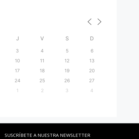
J
V
S
D
3
4
5
6
10
11
12
13
17
18
19
20
24
25
26
27
1
2
3
4
SUSCRÍBETE A NUESTRA NEWSLETTER