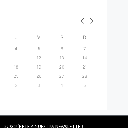
J
V
S
D
4
5
6
7
11
12
13
14
18
19
20
21
25
26
27
28
2
3
4
5
SUSCRÍBETE A NUESTRA NEWSLETTER