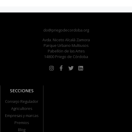
do@priegodecordoba.org
Avda. Niceto Alcalá Zamora
Parque Urbano Multiusos
Pabellón de las Artes
14800 Priego de Córdoba
SECCIONES
Consejo Regulador
Agricultores
Empresas y marcas
Premios
Blog