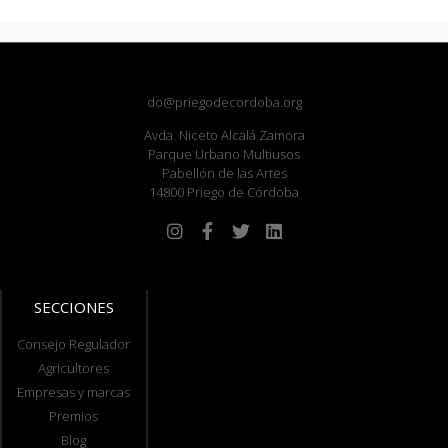
do@priegodecordoba.org
Avda. Niceto Alcalá Zamora
Parque Urbano Multiusos
Pabellón de las Artes
14800 Priego de Córdoba
SECCIONES
Consejo Regulador
Agricultores
Empresas y marcas
Premios
Blog