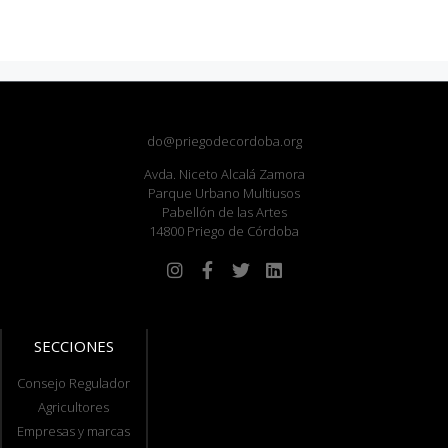
do@priegodecordoba.org
Avda. Niceto Alcalá Zamora
Parque Urbano Multiusos
Pabellón de las Artes
14800 Priego de Córdoba
SECCIONES
Consejo Regulador
Agricultores
Empresas y marcas