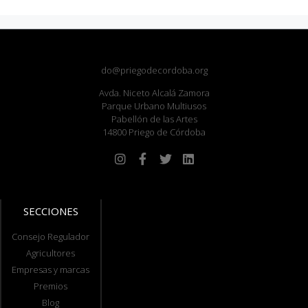
do@priegodecordoba.org
Avda. Niceto Alcalá Zamora
Parque Urbano Multiusos
Pabellón de las Artes
14800 Priego de Córdoba
SECCIONES
Consejo Regulador
Agricultores
Empresas y marcas
Premios
Blog