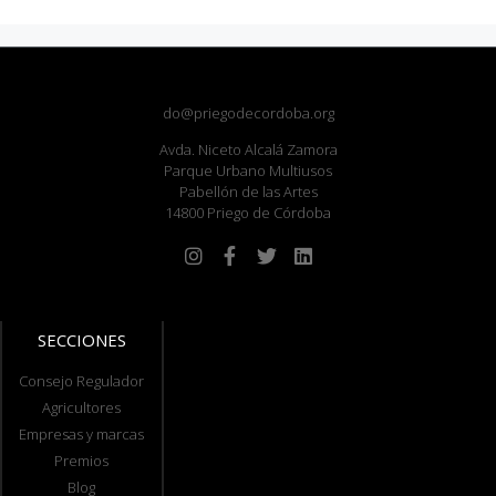
do@priegodecordoba.org
Avda. Niceto Alcalá Zamora
Parque Urbano Multiusos
Pabellón de las Artes
14800 Priego de Córdoba
SECCIONES
Consejo Regulador
Agricultores
Empresas y marcas
Premios
Blog