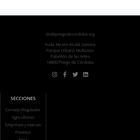
do@priegodecordoba.org
Avda. Niceto Alcalá Zamora
Parque Urbano Multiusos
Pabellón de las Artes
14800 Priego de Córdoba
SECCIONES
Consejo Regulador
Agricultores
Empresas y marcas
Premios
Blog