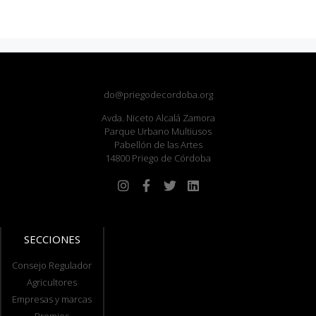
do@priegodecordoba.org
Avda. Niceto Alcalá Zamora
Parque Urbano Multiusos
Pabellón de las Artes
14800 Priego de Córdoba
SECCIONES
Consejo Regulador
Agricultores
Empresas y marcas
Premios