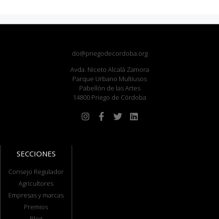
do@priegodecordoba.org
Avda. Niceto Alcalá Zamora
Parque Urbano Multiusos
Pabellón de las Artes
14800 Priego de Córdoba
SECCIONES
Consejo Regulador
Agricultores
Empresas y marcas
Premios
Blog