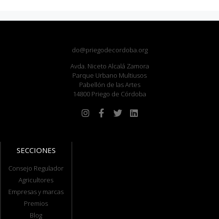
do@priegodecordoba.org
Avda. Niceto Alcalá Zamora
Parque Urbano Multiusos
Pabellón de las Artes
14800 Priego de Córdoba
SECCIONES
Consejo Regulador
Agricultores
Empresas y marcas
Premios
Blog