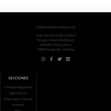
do@priegodecordoba.org
Avda. Niceto Alcalá Zamora
Parque Urbano Multiusos
Pabellón de las Artes
14800 Priego de Córdoba
SECCIONES
Consejo Regulador
Agricultores
Empresas y marcas
Premios
Blog