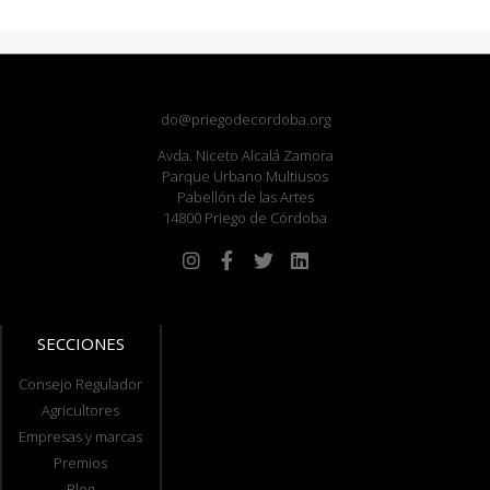
do@priegodecordoba.org
Avda. Niceto Alcalá Zamora
Parque Urbano Multiusos
Pabellón de las Artes
14800 Priego de Córdoba
SECCIONES
Consejo Regulador
Agricultores
Empresas y marcas
Premios
Blog