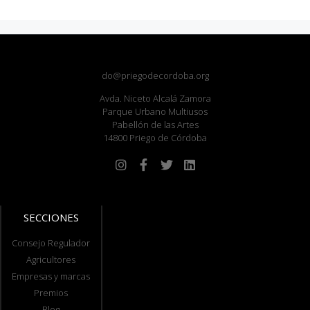
do@priegodecordoba.org
Avda. Niceto Alcalá Zamora
Parque Urbano Multiusos
Pabellón de las Artes
14800 Priego de Córdoba
SECCIONES
Consejo Regulador
Agricultores
Empresas y marcas
Premios
Blog