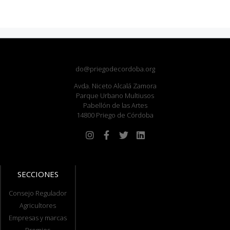
do@priegodecordoba.org
Avda. Niceto Alcalá Zamora
Parque Urbano Multiusos
Pabellón de las Artes
14800 Priego de Córdoba
SECCIONES
Consejo Regulador
Agricultores
Empresas y marcas
Premios