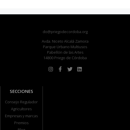
do@priegodecordoba.org
Avda. Niceto Alcalá Zamora
Parque Urbano Multiusos
Pabellón de las Artes
14800 Priego de Córdoba
SECCIONES
Consejo Regulador
Agricultores
Empresas y marcas
Premios
Blog