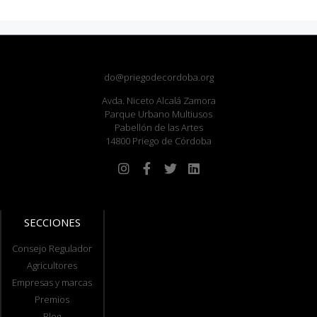
do@priegodecordoba.org
Avda. Niceto Alcalá Zamora
Parque Urbano Multiusos
Pabellón de las Artes
14800 Priego de Córdoba
SECCIONES
Consejo Regulador
Agricultores
Empresas y marcas
Premios
Blog