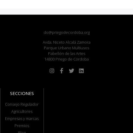
do@priegodecordoba.org
Avda. Niceto Alcalá Zamora
Parque Urbano Multiusos
Pabellón de las Artes
14800 Priego de Córdoba
SECCIONES
Consejo Regulador
Agricultores
Empresas y marcas
Premios
Blog