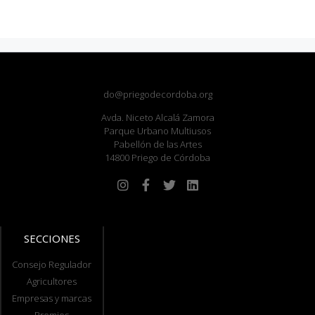
do@priegodecordoba.org
Avda. Niceto Alcalá Zamora
Parque Urbano Multiusos
Pabellón de las Artes
14800 Priego de Córdoba
SECCIONES
Consejo Regulador
Agricultores
Empresas y marcas
Premios