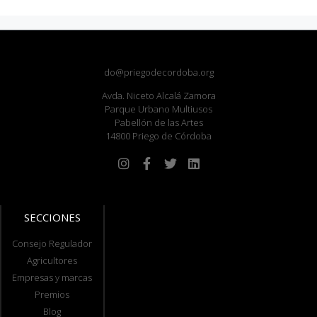
do@priegodecordoba.org
Avda. Niceto Alcalá Zamora
Parque Urbano Multiusos
Pabellón de las Artes
14800 Priego de Córdoba
SECCIONES
Consejo Regulador
Agricultores
Empresas y marcas
Premios
Blog