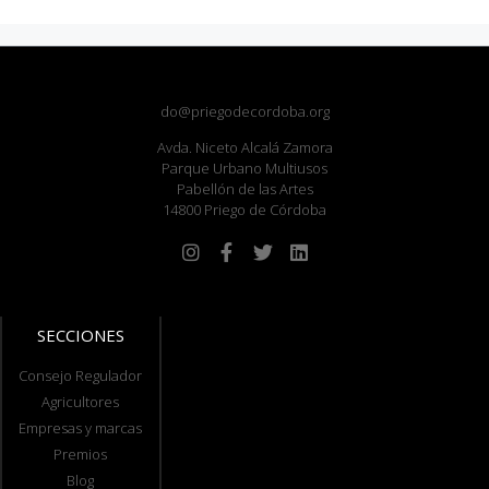
do@priegodecordoba.org
Avda. Niceto Alcalá Zamora
Parque Urbano Multiusos
Pabellón de las Artes
14800 Priego de Córdoba
SECCIONES
Consejo Regulador
Agricultores
Empresas y marcas
Premios
Blog