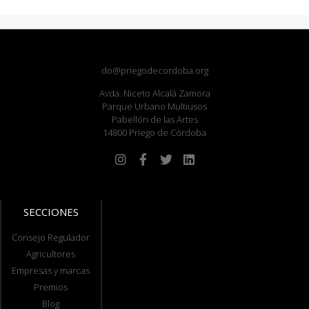
do@priegodecordoba.org
Avda. Niceto Alcalá Zamora
Parque Urbano Multiusos
Pabellón de las Artes
14800 Priego de Córdoba
SECCIONES
Consejo Regulador
Agricultores
Empresas y marcas
Premios
Blog