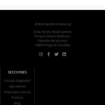
do@priegodecordoba.org
Avda. Niceto Alcalá Zamora
Parque Urbano Multiusos
Pabellón de las Artes
14800 Priego de Córdoba
SECCIONES
Consejo Regulador
Agricultores
Empresas y marcas
Premios
Blog