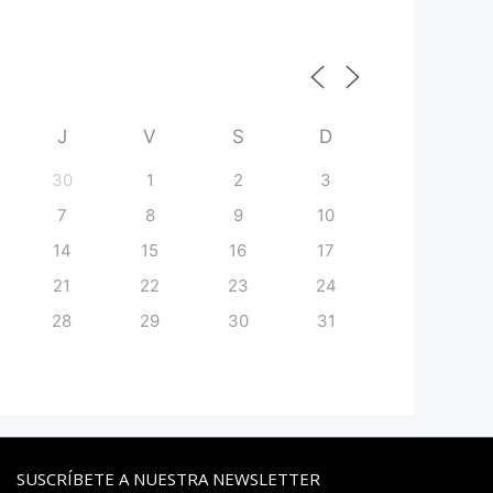
J
V
S
D
30
1
2
3
7
8
9
10
14
15
16
17
21
22
23
24
28
29
30
31
SUSCRÍBETE A NUESTRA NEWSLETTER