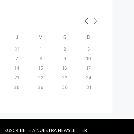
J
V
S
D
31
1
2
3
7
8
9
10
14
15
16
17
21
22
23
24
28
29
30
31
SUSCRÍBETE A NUESTRA NEWSLETTER