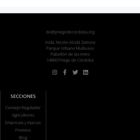
do@priegodecordoba.org
Avda. Niceto Alcalá Zamora
Parque Urbano Multiusos
Pabellón de las Artes
14800 Priego de Córdoba
SECCIONES
Consejo Regulador
Agricultores
Empresas y marcas
Premios
Blog