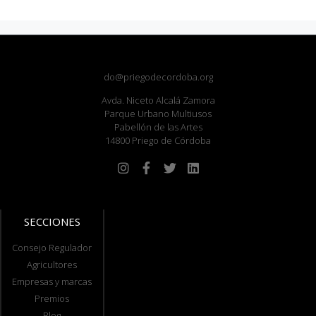
do@priegodecordoba.org
Avda. Niceto Alcalá Zamora
Parque Urbano Multiusos
Pabellón de las Artes
14800 Priego de Córdoba
SECCIONES
Consejo Regulador
Agricultores
Empresas y marcas
Premios
Blog