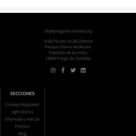
do@priegodecordoba.org
Avda. Niceto Alcalá Zamora
Parque Urbano Multiusos
Pabellón de las Artes
14800 Priego de Córdoba
SECCIONES
Consejo Regulador
Agricultores
Empresas y marcas
Premios
Blog