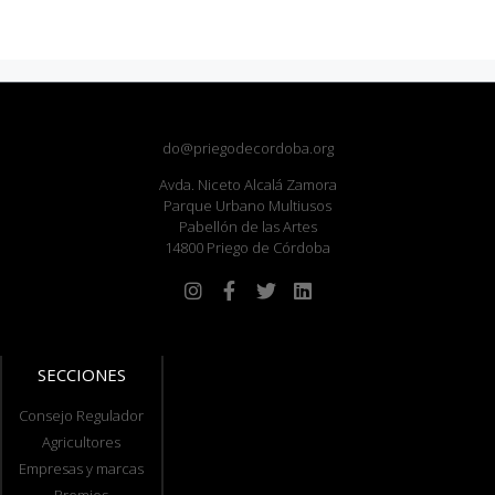
do@priegodecordoba.org
Avda. Niceto Alcalá Zamora
Parque Urbano Multiusos
Pabellón de las Artes
14800 Priego de Córdoba
SECCIONES
Consejo Regulador
Agricultores
Empresas y marcas
Premios