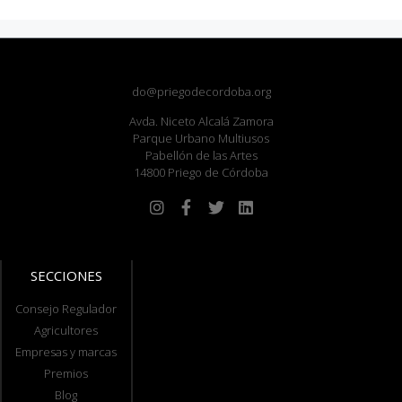
do@priegodecordoba.org
Avda. Niceto Alcalá Zamora
Parque Urbano Multiusos
Pabellón de las Artes
14800 Priego de Córdoba
SECCIONES
Consejo Regulador
Agricultores
Empresas y marcas
Premios
Blog