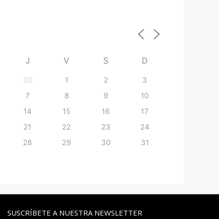
J
V
S
D
30
1
2
3
7
8
9
10
14
15
16
17
21
22
23
24
28
29
30
31
SUSCRÍBETE A NUESTRA NEWSLETTER