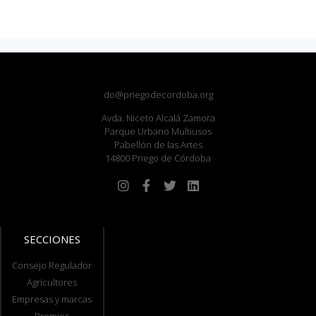
do@priegodecordoba.org
Avda. Niceto Alcalá Zamora
Parque Urbano Multiusos
Pabellón de las Artes
14800 Priego de Córdoba
SECCIONES
Consejo Regulador
Agricultores
Empresas y marcas
Premios