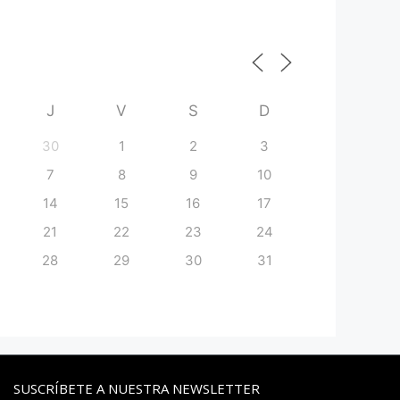
J
V
S
D
30
1
2
3
7
8
9
10
14
15
16
17
21
22
23
24
28
29
30
31
SUSCRÍBETE A NUESTRA NEWSLETTER