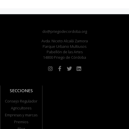
do@priegodecordoba.org
Avda. Niceto Alcalá Zamora
Parque Urbano Multiusos
Pabellón de las Artes
14800 Priego de Córdoba
SECCIONES
Consejo Regulador
Agricultores
Empresas y marcas
Premios
Blog