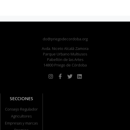
do@priegodecordoba.org
Avda. Niceto Alcalá Zamora
Parque Urbano Multiusos
Pabellón de las Artes
14800 Priego de Córdoba
SECCIONES
Consejo Regulador
Agricultores
Empresas y marcas
Premios