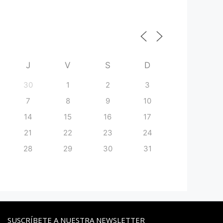
J
V
S
D
30
1
2
3
7
8
9
10
14
15
16
17
21
22
23
24
28
29
30
31
SUSCRÍBETE A NUESTRA NEWSLETTER