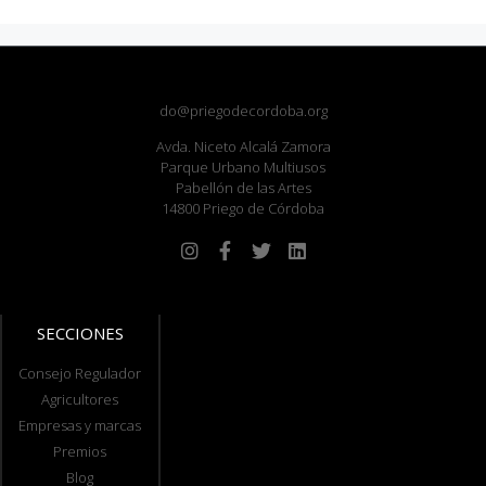
do@priegodecordoba.org
Avda. Niceto Alcalá Zamora
Parque Urbano Multiusos
Pabellón de las Artes
14800 Priego de Córdoba
SECCIONES
Consejo Regulador
Agricultores
Empresas y marcas
Premios
Blog