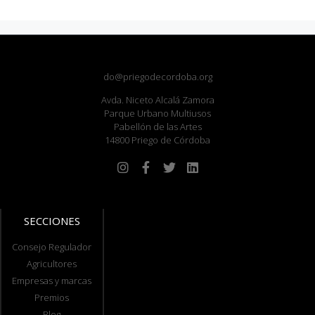
do@priegodecordoba.org
Avda. Niceto Alcalá Zamora
Parque Urbano Multiusos
Pabellón de las Artes
14800 Priego de Córdoba
SECCIONES
Consejo Regulador
Agricultores
Empresas y marcas
Premios
Blog