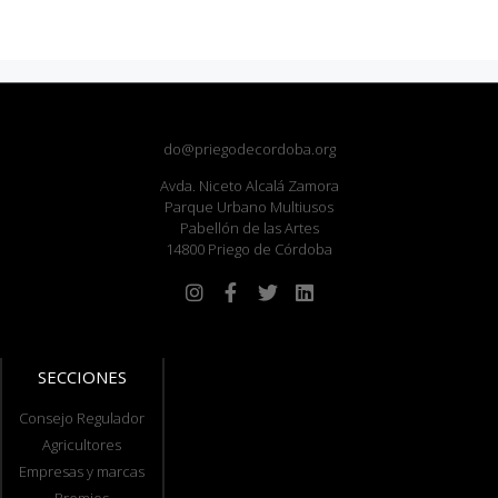
do@priegodecordoba.org
Avda. Niceto Alcalá Zamora
Parque Urbano Multiusos
Pabellón de las Artes
14800 Priego de Córdoba
SECCIONES
Consejo Regulador
Agricultores
Empresas y marcas
Premios