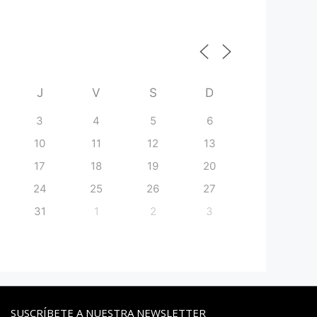
J
V
S
D
3
4
5
6
10
11
12
13
17
18
19
20
24
25
26
27
31
1
2
3
SUSCRÍBETE A NUESTRA NEWSLETTER