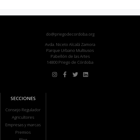
do@priegodecordoba.org
Avda. Niceto Alcalá Zamora
Parque Urbano Multiusos
Pabellón de las Artes
14800 Priego de Córdoba
SECCIONES
Consejo Regulador
Agricultores
Empresas y marcas
Premios
Blog