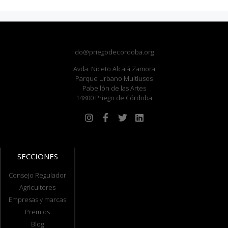
do@priegodecordoba.org
Avda. Niceto Alcalá Zamora
Parque Urbano Multiusos
Pabellón de las Artes
14800 Priego de Córdoba
SECCIONES
Consejo Regulador
Agricultores
Empresas y marcas
Premios
Blog