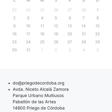
L
M
M
J
V
S
D
23
24
25
26
27
28
1
2
3
4
5
6
7
8
9
10
11
12
13
14
15
16
17
18
19
20
21
22
23
24
25
26
27
28
29
30
31
1
2
3
4
5
do@priegodecordoba.org
Avda. Niceto Alcalá Zamora
Parque Urbano Multiusos
Pabellón de las Artes
14800 Priego de Córdoba