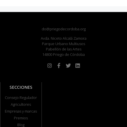
do@priegodecordoba.org
Avda. Niceto Alcalá Zamora
Parque Urbano Multiusos
Pabellón de las Artes
14800 Priego de Córdoba
SECCIONES
Consejo Regulador
Agricultores
Empresas y marcas
Premios
Blog