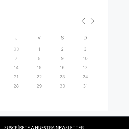
J
V
S
D
30
1
2
3
7
8
9
10
14
15
16
17
21
22
23
24
28
29
30
31
SUSCRÍBETE A NUESTRA NEWSLETTER