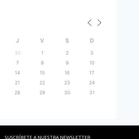
J
V
S
D
30
1
2
3
7
8
9
10
14
15
16
17
21
22
23
24
28
29
30
31
SUSCRÍBETE A NUESTRA NEWSLETTER