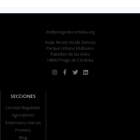
do@priegodecordoba.org
Avda. Niceto Alcalá Zamora
Parque Urbano Multiusos
Pabellón de las Artes
14800 Priego de Córdoba
SECCIONES
Consejo Regulador
Agricultores
Empresas y marcas
Premios
Blog