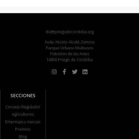
do@priegodecordoba.org
Avda. Niceto Alcalá Zamora
Parque Urbano Multiusos
Pabellón de las Artes
14800 Priego de Córdoba
SECCIONES
Consejo Regulador
Agricultores
Empresas y marcas
Premios
Blog