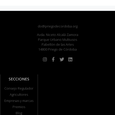
do@priegodecordoba.org
Avda. Niceto Alcalá Zamora
Parque Urbano Multiusos
Pabellón de las Artes
14800 Priego de Córdoba
SECCIONES
Consejo Regulador
Agricultores
Empresas y marcas
Premios
Blog