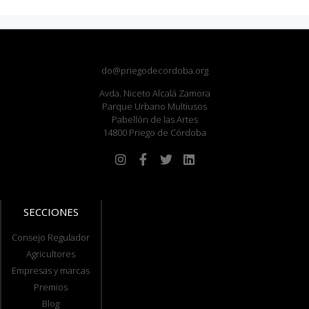
do@priegodecordoba.org
Avda. Niceto Alcalá Zamora
Parque Urbano Multiusos
Pabellón de las Artes
14800 Priego de Córdoba
SECCIONES
Consejo Regulador
Agricultores
Empresas y marcas
Premios
Blog